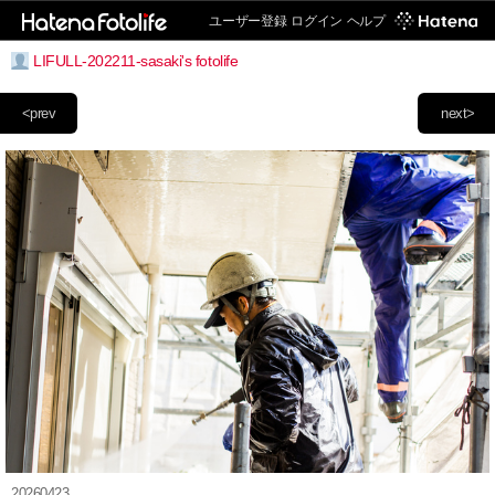
ユーザー登録
ログイン
ヘルプ
LIFULL-202211-sasaki's fotolife
<prev
next>
20260423