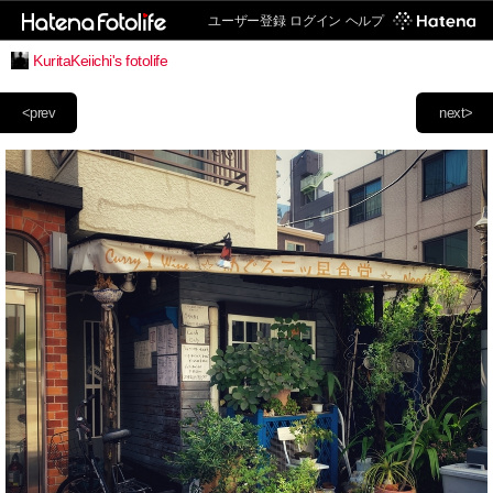
ユーザー登録
ログイン
ヘルプ
KuritaKeiichi's fotolife
<prev
next>