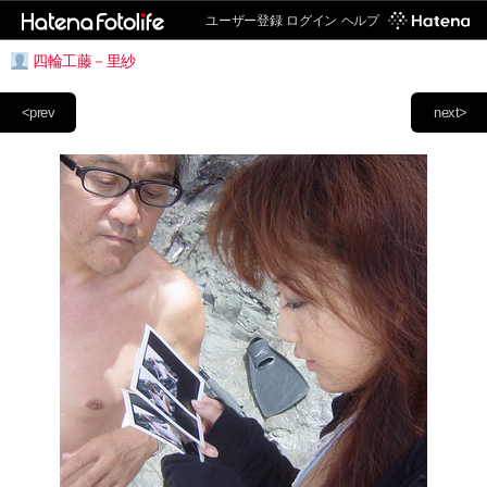
ユーザー登録
ログイン
ヘルプ
四輪工藤－里紗
<prev
next>