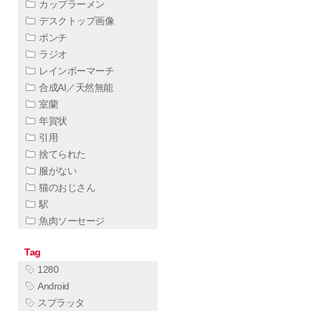
カップラーメン
デスクトップ画像
ポンチ
ラジオ
レインボーマーチ
合成AI／天然無能
室蘭
年賀状
引用
捨てられた
服がない
猫のおじさん
駅
魚肉ソーセージ
Tag
1280
Android
スプラッタ