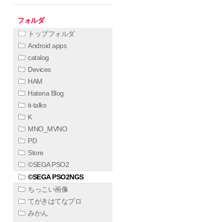
フォルダ
トップフォルダ
Android apps
catalog
Devices
HAM
Hatena Blog
it-talks
K
MNO_MVNO
PD
Store
©SEGA PSO2
©SEGA PSO2NGS
ちっこい画像
てがきはてなブロ
みかん