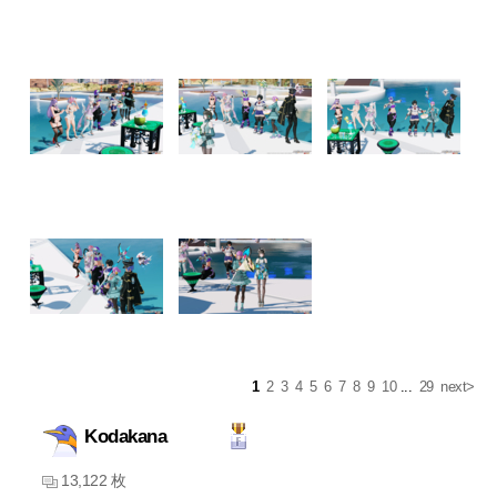
1
2
3
4
5
6
7
8
9
10
...
29
next>
Kodakana
13,122 枚