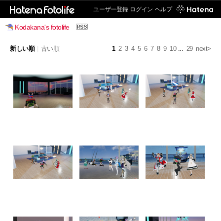
ユーザー登録
ログイン
ヘルプ
Kodakana's fotolife
新しい順
|
古い順
1
2
3
4
5
6
7
8
9
10
...
29
next>