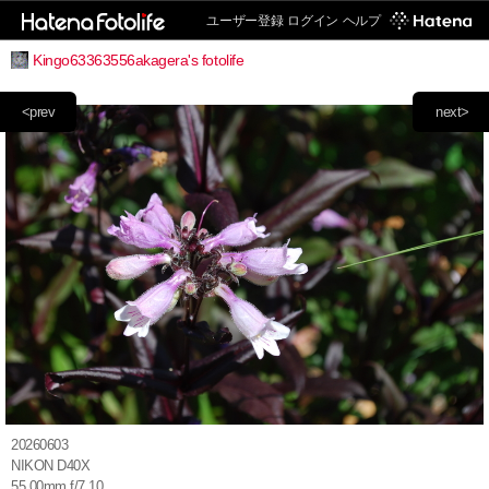
ユーザー登録
ログイン
ヘルプ
Kingo63363556akagera's fotolife
<prev
next>
20260603
NIKON D40X
55.00mm f/7.10