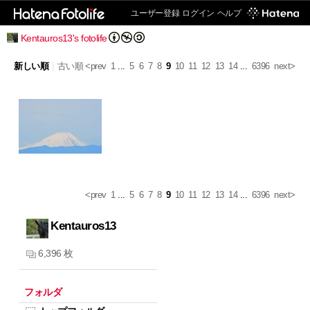
ユーザー登録
ログイン
ヘルプ
Kentauros13's fotolife
新しい順
|
古い順
<prev
1
...
5
6
7
8
9
10
11
12
13
14
...
6396
next>
<prev
1
...
5
6
7
8
9
10
11
12
13
14
...
6396
next>
Kentauros13
6,396 枚
フォルダ