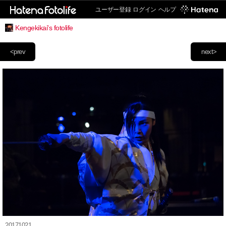
ユーザー登録
ログイン
ヘルプ
Kengekikai's fotolife
<prev
next>
20171021