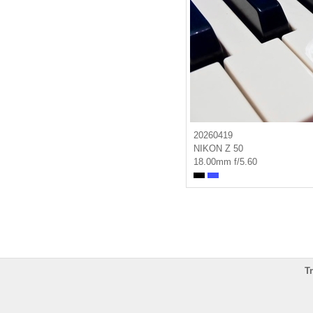
20260419
NIKON Z 50
18.00mm f/5.60
T