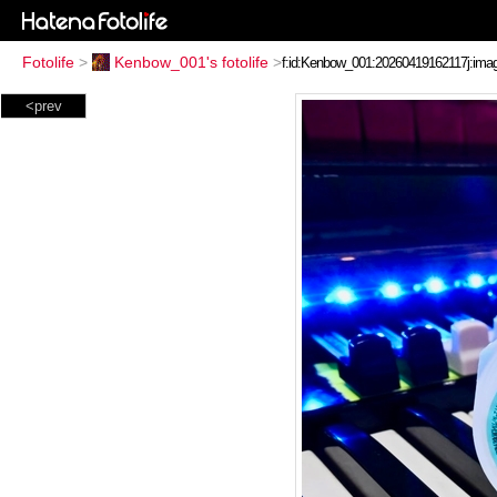
Fotolife
>
Kenbow_001's fotolife
>
<prev