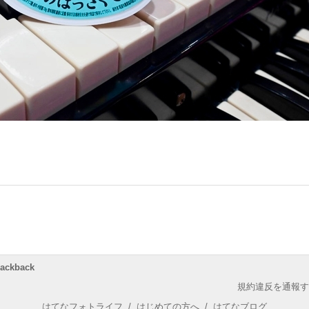
rackback
規約違反を通報す
はてなフォトライフ
/
はじめての方へ
/
はてなブログ