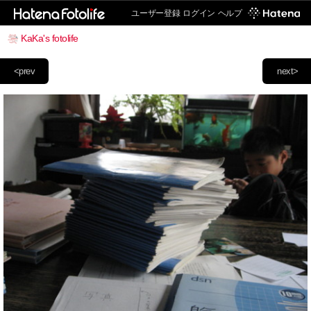
ユーザー登録
ログイン
ヘルプ
KaKa's fotolife
<prev
next>