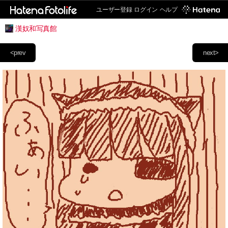
ユーザー登録
ログイン
ヘルプ
漢奴和写真館
<prev
next>