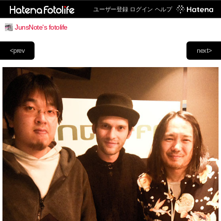
ユーザー登録
ログイン
ヘルプ
JunsNote's fotolife
<prev
next>