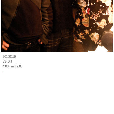
20100119
934SH
4.80mm f/2.80