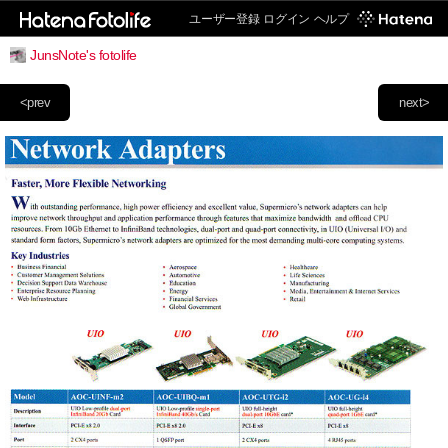
ユーザー登録
ログイン
ヘルプ
JunsNote's fotolife
<prev
next>