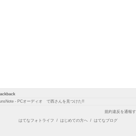
rackback
unsNote - PCオーディオ で西さんを見つけた!!
規約違反を通報す
はてなフォトライフ
/
はじめての方へ
/
はてなブログ