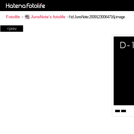
Fotolife
>
JunsNote's fotolife
>
<prev