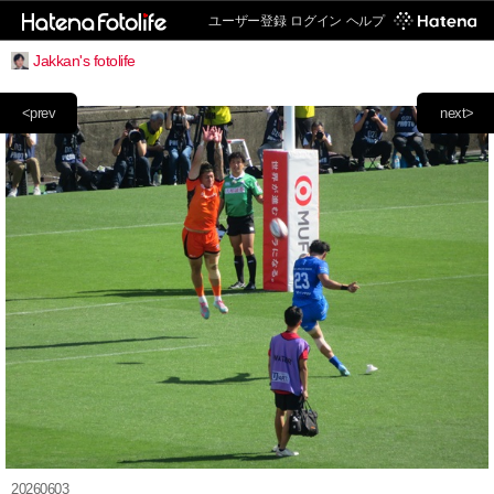
ユーザー登録
ログイン
ヘルプ
Jakkan's fotolife
<prev
next>
20260603