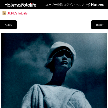
ユーザー登録
ログイン
ヘルプ
JUPE's fotolife
<prev
next>