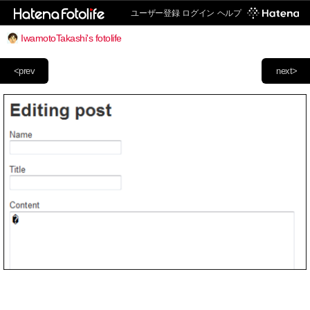
ユーザー登録
ログイン
ヘルプ
IwamotoTakashi's fotolife
<prev
next>