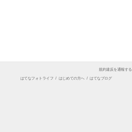
規約違反を通報する
はてなフォトライフ
/
はじめての方へ
/
はてなブログ