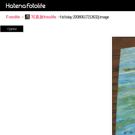
Fotolife
>
写真旅fotolife
>
<prev