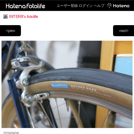
ユーザー登録
ログイン
ヘルプ
INTER8's fotolife
<prev
next>
20260608