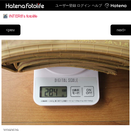
ユーザー登録
ログイン
ヘルプ
INTER8's fotolife
<prev
next>
20260529