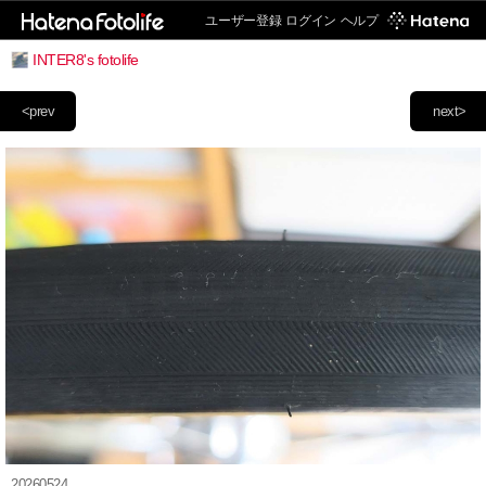
ユーザー登録
ログイン
ヘルプ
INTER8's fotolife
<prev
next>
20260524