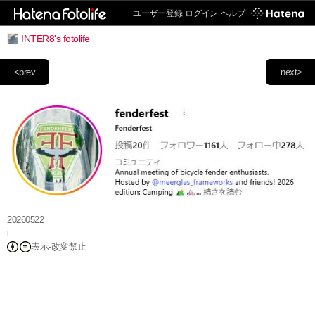
ユーザー登録
ログイン
ヘルプ
INTER8's fotolife
<prev
next>
20260522
表示-改変禁止