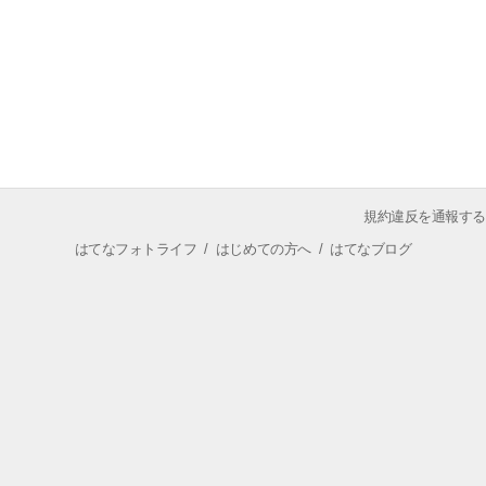
規約違反を通報する
はてなフォトライフ
/
はじめての方へ
/
はてなブログ