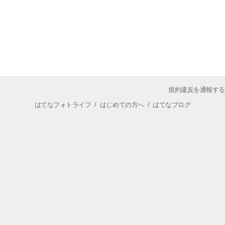
規約違反を通報する
はてなフォトライフ
/
はじめての方へ
/
はてなブログ