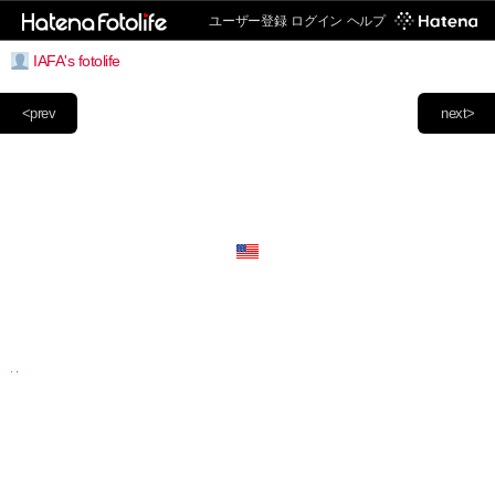
ユーザー登録
ログイン
ヘルプ
IAFA's fotolife
<prev
next>