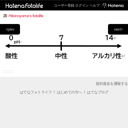
ユーザー登録
ログイン
ヘルプ
Hitonoyome's fotolife
<prev
next>
規約違反を通報する
はてなフォトライフ
/
はじめての方へ
/
はてなブログ