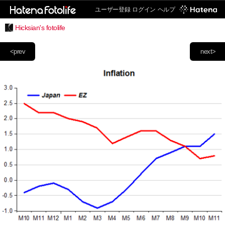
ユーザー登録
ログイン
ヘルプ
Hicksian's fotolife
<prev
next>