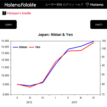
ユーザー登録
ログイン
ヘルプ
Hicksian's fotolife
<prev
next>