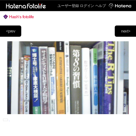
ユーザー登録
ログイン
ヘルプ
Hash's fotolife
<prev
next>