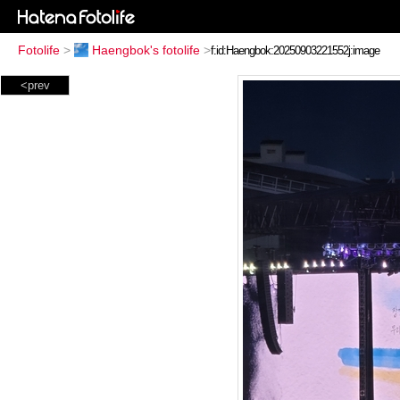
Fotolife
>
Haengbok's fotolife
>
<prev