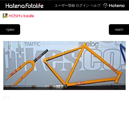
ユーザー登録
ログイン
ヘルプ
HOSH's fotolife
<prev
next>