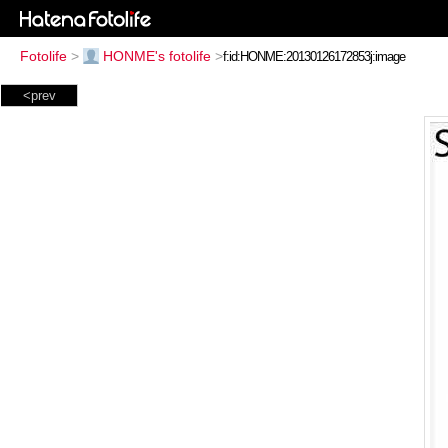
Fotolife
>
HONME's fotolife
>
<prev