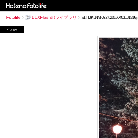
Fotolife
>
BEXFlashのライブラリ
>
<prev