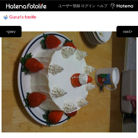
ユーザー登録
ログイン
ヘルプ
Gururi's fotolife
<prev
next>