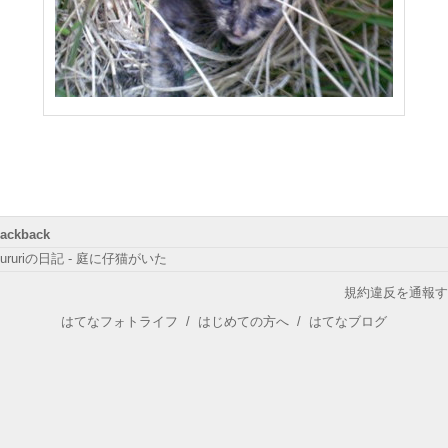
rackback
ururiの日記 - 庭に仔猫がいた
規約違反を通報す
はてなフォトライフ
/
はじめての方へ
/
はてなブログ