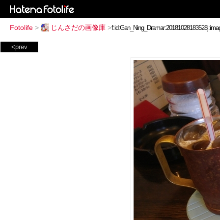
Fotolife
>
じんさだの画像庫
>
<prev