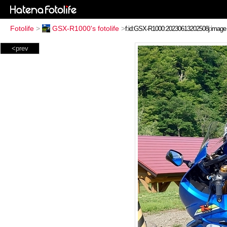
Fotolife
>
GSX-R1000's fotolife
>
<prev