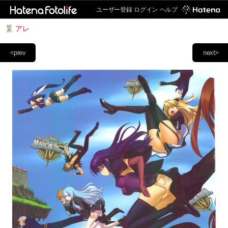
ユーザー登録
ログイン
ヘルプ
アレ
<prev
next>