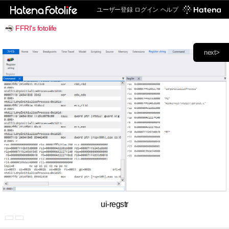
ユーザー登録
ログイン
ヘルプ
FFRI's fotolife
next>
ui-regstr