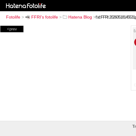
Fotolife
>
FFRI's fotolife
>
Hatena Blog
>
<prev
T