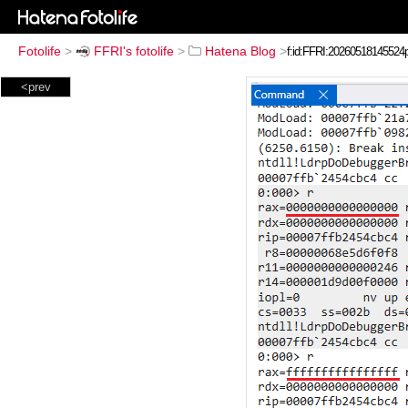
Fotolife
>
FFRI's fotolife
>
Hatena Blog
>
<prev