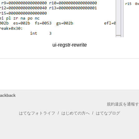
ui-regstr-rewrite
rackback
規約違反を通報す
はてなフォトライフ
/
はじめての方へ
/
はてなブログ