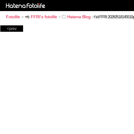
Fotolife
>
FFRI's fotolife
>
Hatena Blog
>
<prev