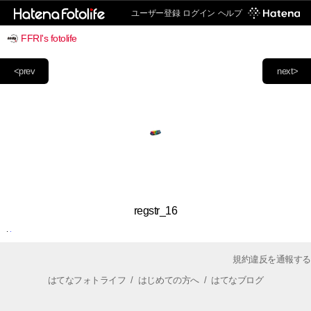
ユーザー登録
ログイン
ヘルプ
FFRI's fotolife
<prev
next>
regstr_16
規約違反を通報する
はてなフォトライフ
/
はじめての方へ
/
はてなブログ