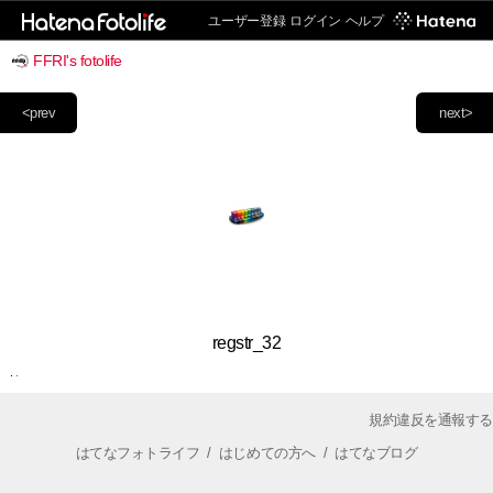
ユーザー登録
ログイン
ヘルプ
FFRI's fotolife
<prev
next>
regstr_32
規約違反を通報する
はてなフォトライフ
/
はじめての方へ
/
はてなブログ