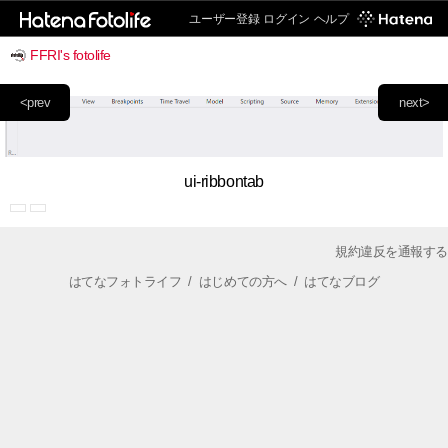
ユーザー登録
ログイン
ヘルプ
FFRI's fotolife
<prev
next>
ui-ribbontab
規約違反を通報する
はてなフォトライフ
/
はじめての方へ
/
はてなブログ