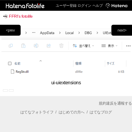
ユーザー登録
ログイン
ヘルプ
FFRI's fotolife
<prev
next>
ui-uiextensions
規約違反を通報する
はてなフォトライフ
/
はじめての方へ
/
はてなブログ