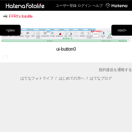
ユーザー登録
ログイン
ヘルプ
FFRI's fotolife
<prev
next>
ui-button0
規約違反を通報する
はてなフォトライフ
/
はじめての方へ
/
はてなブログ