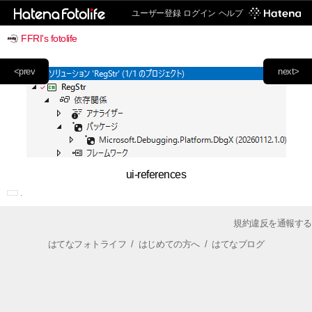
ユーザー登録
ログイン
ヘルプ
FFRI's fotolife
<prev
next>
ui-references
規約違反を通報する
はてなフォトライフ
/
はじめての方へ
/
はてなブログ