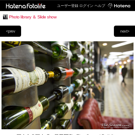
ユーザー登録
ログイン
ヘルプ
Photo library ＆ Slide show
<prev
next>