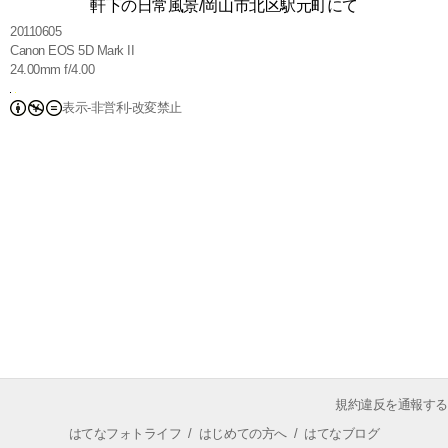
軒下の日常風景/岡山市北区駅元町にて
20110605
Canon EOS 5D Mark II
24.00mm f/4.00
表示-非営利-改変禁止
規約違反を通報する
はてなフォトライフ
/
はじめての方へ
/
はてなブログ