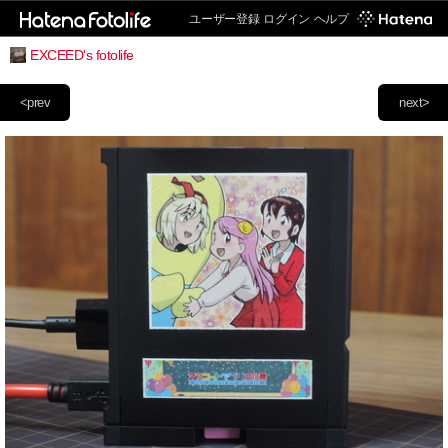
ユーザー登録
ログイン
ヘルプ
EXCEED's fotolife
<prev
next>