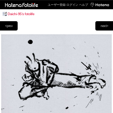
ユーザー登録
ログイン
ヘルプ
Daichi-95's fotolife
<prev
next>