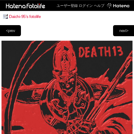
ユーザー登録
ログイン
ヘルプ
Daichi-95's fotolife
<prev
next>